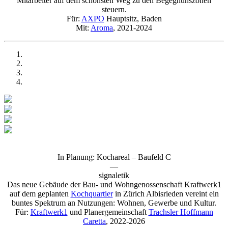
Mitarbeiter auf dem schönsten Weg zu den
Begegnunszonen
steuern.
Für:
AXPO
Hauptsitz, Baden
Mit:
Aroma
, 2021-2024
In Planung: Kochareal – Baufeld C
—
signaletik
Das neue Gebäude der Bau- und Wohngenossenschaft Kraftwerk1
auf dem geplanten
Kochquartier
in Zürich Albisrieden vereint ein
buntes Spektrum an Nutzungen: Wohnen, Gewerbe und Kultur.
Für:
Kraftwerk1
und Planergemeinschaft
Trachsler Hoffmann
Caretta
, 2022-2026