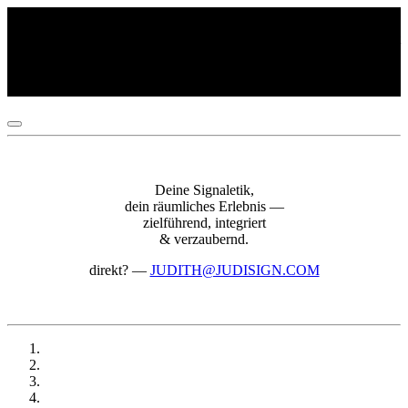
In Planung — Signaletik Neubau Tulpenweg für Baugenossenschaft
Süd-Ost Zürich, 2024-2029
— Signaletik Schärenmoosstrasse 115-117 (ehem. SRF) für PWG
Zürich, 2025-2027
Deine Signaletik,
dein räumliches Erlebnis —
zielführend, integriert
& verzaubernd.
direkt?
—
JUDITH@JUDISIGN.COM